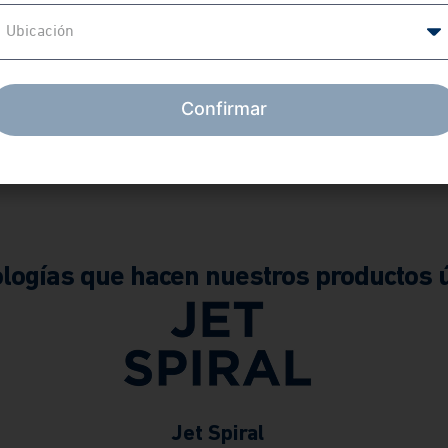
El certificado IAPMO asegu
Ubicación
los productos cumplen con
estándares internacionales
calidad y seguridad en plom
Confirmar
logías que hacen nuestros productos 
Jet Spiral