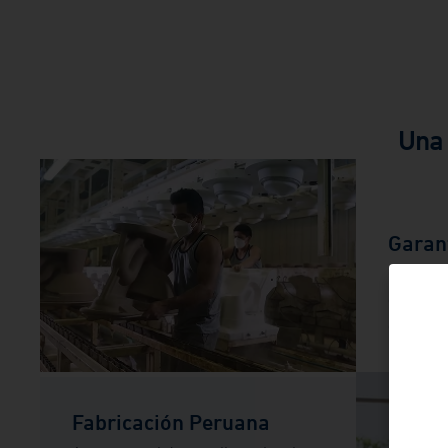
Una 
Garant
Confianz
calidad 
defectos
Fabricación Peruana