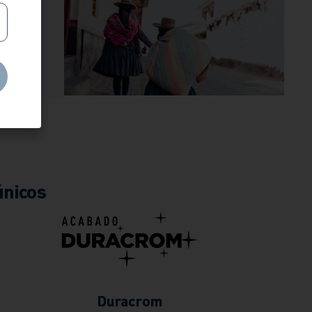
ra que
 de
ería.
únicos
Duracrom