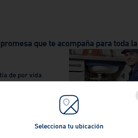
promesa que te acompaña para toda la
ía de por vida
a y tranquilidad con la
que perdura, contra
 de fabricación.
Selecciona tu ubicación
Certificado IAPMO