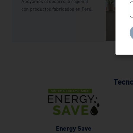
Apoyamos el desarrollo regional
con productos fabricados en Perú.
Tecno
Energy Save